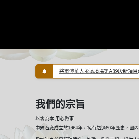
🌟華人永遠墳場家族骨灰園3連位🌟👍
將軍澳華人永遠墳場第A39段新項目(
自設廠房,品質保證
我們的宗旨
以客為本 用心做事
中輝石廠成立於1964年，擁有超過60年歷史，國