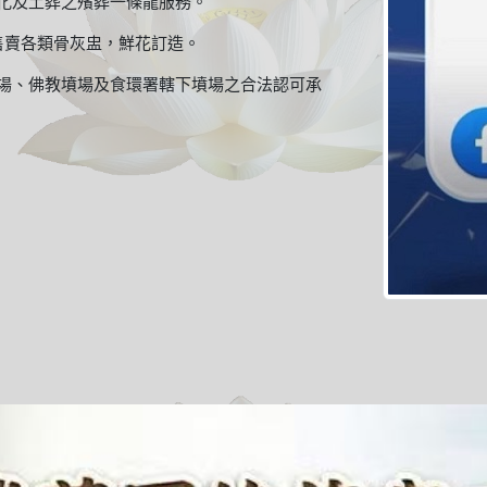
化及土葬之殯葬一條龍服務。
售賣各類骨灰盅，鮮花訂造。
場、佛教墳場及食環署轄下墳場之合法認可承