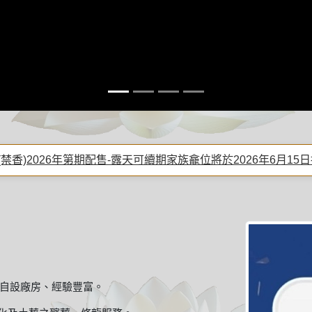
👍🏽
禁香)2026年第期配售-露天可續期家族龕位將於2026年6月15
內自設廠房、經驗豐富。